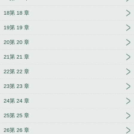
18第 18 章
19第 19 章
20第 20 章
21第 21 章
22第 22 章
23第 23 章
24第 24 章
25第 25 章
26第 26 章