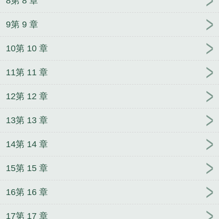
8第 8 章
9第 9 章
10第 10 章
11第 11 章
12第 12 章
13第 13 章
14第 14 章
15第 15 章
16第 16 章
17第 17 章