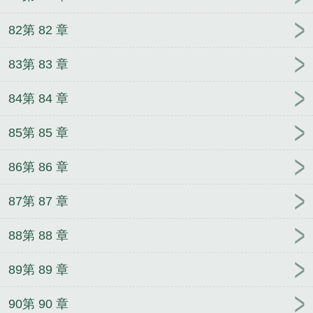
82第 82 章
83第 83 章
84第 84 章
85第 85 章
86第 86 章
87第 87 章
88第 88 章
89第 89 章
90第 90 章