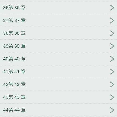
36第 36 章
37第 37 章
38第 38 章
39第 39 章
40第 40 章
41第 41 章
42第 42 章
43第 43 章
44第 44 章