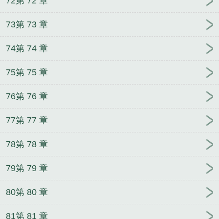
72第 72 章
73第 73 章
74第 74 章
75第 75 章
76第 76 章
77第 77 章
78第 78 章
79第 79 章
80第 80 章
81第 81 章