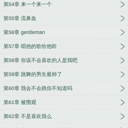
第54章 来一个来一个
第55章 流鼻血
第56章 gentleman
第57章 唱他的歌给他听
第58章 你该不会喜欢的人是我吧
第59章 跳舞的男生最帅了
第60章 我会不会跳你不知道吗
第61章 被围观
第62章 不是喜欢我么