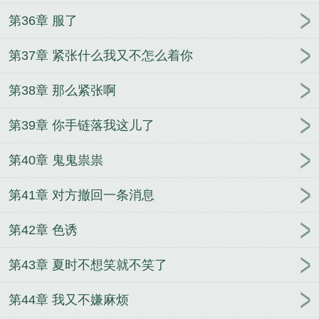
第36章 服了
第37章 紧张什么我又不怎么着你
第38章 那么紧张啊
第39章 你手链落我这儿了
第40章 鬼鬼祟祟
第41章 对方撤回一条消息
第42章 色诱
第43章 夏时不想笑就不笑了
第44章 我又不嫌麻烦