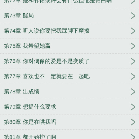
第72章 她和祁佑或许会有什么但他是佑白啊
第73章 赌局
第74章 听人说你要把我踩脚下摩擦
第75章 我希望她赢
第76章 你对偶像的爱是不是变质了
第77章 喜欢也不一定就要在一起吧
第78章 出成绩
第79章 想提什么要求
第80章 你是在哄我吗
第81章 都开始护了啊