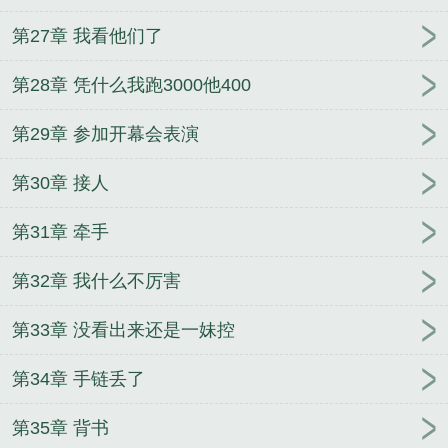
第27章 我看他们了
第28章 凭什么我跑3000他400
第29章 参加开幕会表演
第30章 接人
第31章 牵手
第32章 我什么不厉害
第33章 没看出来还是一妹控
第34章 手链丢了
第35章 背书