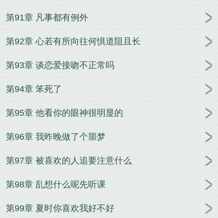
第91章 凡事都有例外
第92章 心若有所向往何惧道阻且长
第93章 谈恋爱接吻不正常吗
第94章 笨死了
第95章 他看你的眼神很明显的
第96章 我昨晚做了个噩梦
第97章 被喜欢的人追要注意什么
第98章 乱想什么呢先听课
第99章 夏时你喜欢我好不好