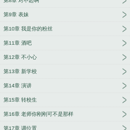
第8章 对不起啊
第9章 表妹
第10章 我是你的粉丝
第11章 酒吧
第12章 不小心
第13章 新学校
第14章 演讲
第15章 转校生
第16章 老师你刚刚可不是那样
第17章 调位置