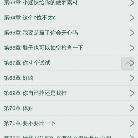
第63章 小迷妹给你的做梦素材
第64章 这个c位不太c
第65章 我要是赢了你会开心吗
第66章 脑子也可以抽空检查一下
第67章 你动个试试
第68章 好凶
第69章 你自己摔还是我推
第70章 体贴
第71章 要不要比一下