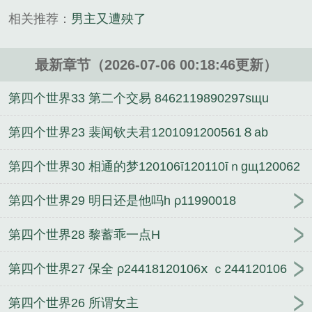
《男主又被玩坏了（快穿）NPH》是宸愉精心创作的
相关推荐：
男主又遭殃了
其他小说类小说。
最新章节（2026-07-06 00:18:46更新）
第四个世界33 第二个交易 8462119890297sщu
120044245м
第四个世界23 裴闻钦夫君1201091200561８ab
c120056120002
第四个世界30 相通的梦120106ī120110īｎgщ120062
269120108120106
第四个世界29 明日还是他吗h ρ11990018
第四个世界28 黎蓄乖一点H
第四个世界27 保全 ρ24418120106ⅹ ｃ244120106
第四个世界26 所谓女主