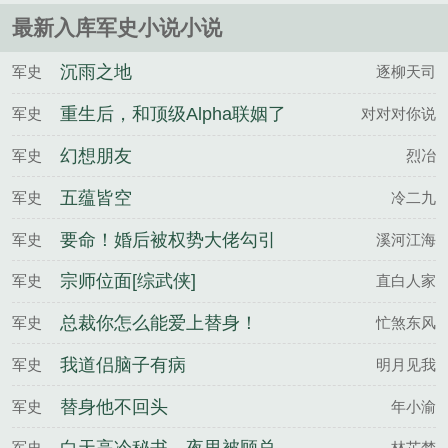
最新入库军史小说小说
沉雨之地
军史
逐柳天司
重生后，和顶级Alpha联姻了
军史
对对对你说
幻想朋友
军史
烈冶
五蕴皆空
军史
冷二九
要命！婚后被权势大佬勾引
军史
溪河江海
了
宗师位面[综武侠]
军史
直白人家
总裁你怎么能爱上替身！
军史
忙煞东风
我道侣脑子有病
军史
明月见我
替身他不回头
军史
年小渝
军史
林芷梦