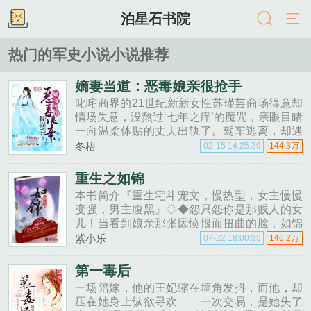
泊星石书院
热门的军史小说小说推荐
嫡妻当道：恶毒娘亲很抢手
叱咤商界的21世纪新新女性苏瑾芸商场得意却
情场失意，没熬过‘七年之痒’的魔咒，亲眼目睹
一向温柔体贴的丈夫出轨了。驾车逃离，却遇
上了一场拐角的相撞，将她撞入了另外一个世
冬梧
02-15 14:25:39
144.3万
界中！一睁眼变作了他人妇，而且还是一个不
被夫君待见的‘恶毒妇’！恶......
重生之如锦
本书简介『重生宅斗宠文，慢热型，女主慢慢
变强，男主腹黑』◇◆怨只怨你是那贱人的女
儿！当看到娘亲那张因愤恨而扭曲的脸，如锦
才知，敬爱了十八年的娘亲不是亲的，亲近了
紫小乐
07-22 18:00:35
146.2万
十八年的姐姐不是亲的......
第一毒后
一场陪嫁，他的王妃缩在墙角发抖，而他，却
压在她身上纵欲寻欢 一次交易，是她失了