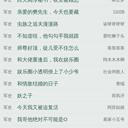
白天高冷秘书，夜里被顾总
罚跪
亲爱的樊先生，今天也要藏
军史
1102B
好马甲
虫族之追夫漫漫路
军史
诶呀呀呀呀
不知道哇，他勾勾手我就跟
军史
爱吃狮子头
他走了
师尊好顶，徒儿受不住怎么
军史
靠靠靠靠
办？
和大佬重逢后，我在娱乐圈
军史
阿木木木啊
杀疯了
娱乐圈小透明傍上了小少爷
军史
社会闲散人
和情敌结婚的日子
军史
青端
妖之子
军史
荷风渟
今天我又被迫复活
军史
阿辞姑娘
我哥他绝对不可能是O
军史
慕家小五爷