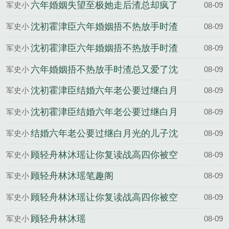
说
六年婚姻失望至极她走后渣总却疯了
军史小
08-09
沈初霍津臣结局
说
沈初霍津臣六年婚姻捂不热放手时渣
军史小
08-09
总又爱了完整版
说
沈初霍津臣六年婚姻捂不热放手时渣
军史小
08-09
总又爱了全文
说
六年婚姻捂不热放手时渣总又爱了沈
军史小
08-09
初霍津臣结局
说
沈初霍津臣结婚六年老公要过继白月
军史小
08-09
光的儿子完整版
说
沈初霍津臣结婚六年老公要过继白月
军史小
08-09
光的儿子全文
说
结婚六年老公要过继白月光的儿子沈
军史小
08-09
初霍津臣结局
说
顾轻舟林沐瑶让你复读战高四你被空
军史小
08-09
军捡漏了完整版
说
顾轻舟林沐瑶笔趣阁
军史小
08-09
说
顾轻舟林沐瑶让你复读战高四你被空
军史小
08-09
军捡漏了全文
说
顾轻舟林沐瑶
军史小
08-09