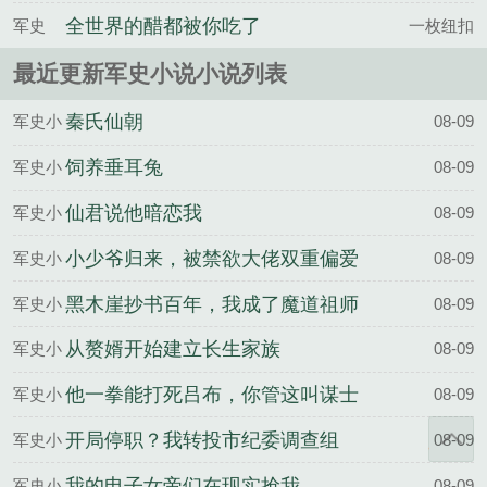
捏
全世界的醋都被你吃了
军史
一枚纽扣
最近更新军史小说小说列表
秦氏仙朝
军史小
08-09
说
饲养垂耳兔
军史小
08-09
说
仙君说他暗恋我
军史小
08-09
说
小少爷归来，被禁欲大佬双重偏爱
军史小
08-09
说
黑木崖抄书百年，我成了魔道祖师
军史小
08-09
说
从赘婿开始建立长生家族
军史小
08-09
说
他一拳能打死吕布，你管这叫谋士
军史小
08-09
说
开局停职？我转投市纪委调查组
军史小
08-09
说
我的电子女帝们在现实抢我
军史小
08-09