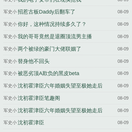
说
招惹古板Daddy后翻车了
军史小
08-09
说
你好，这种情况持续多久了？
军史小
08-09
说
我的哥哥竟然是退圈顶流男主播
军史小
08-09
说
两个被绿的豪门大佬联姻了
军史小
08-09
说
替身他不回头
军史小
08-09
说
被恶劣顶A欺负的黑皮beta
军史小
08-09
说
沈初霍津臣六年婚姻失望至极她走后
军史小
08-09
渣总却疯了完整版
说
沈初霍津臣笔趣阁
军史小
08-09
说
沈初霍津臣六年婚姻失望至极她走后
军史小
08-09
渣总却疯了全文
说
沈初霍津臣
军史小
08-09