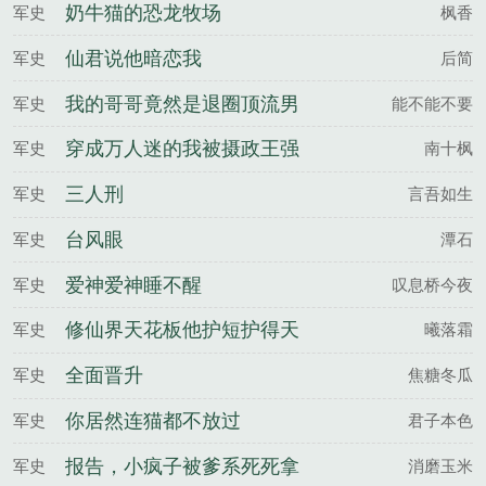
奶牛猫的恐龙牧场
军史
枫香
仙君说他暗恋我
军史
后简
我的哥哥竟然是退圈顶流男
军史
能不能不要
主播
穿成万人迷的我被摄政王强
军史
南十枫
娶豪宠
三人刑
军史
言吾如生
台风眼
军史
潭石
爱神爱神睡不醒
军史
叹息桥今夜
修仙界天花板他护短护得天
军史
曦落霜
下皆知
全面晋升
军史
焦糖冬瓜
你居然连猫都不放过
军史
君子本色
报告，小疯子被爹系死死拿
军史
消磨玉米