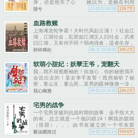
身，还是他失了心 她以为，是她在利用
他，到头来，她才是他的棋子 她害死了千
陵兮
12-02 02:42:59
129.7万
万条人命，却助他登上了太子之位 她为他
双腿尽废，却被他下了媚药，当做贡......
血路救赎
上海滩龙蛇争霸！大时代风起云涌！！社会江
湖，江湖社会，乱世如江湖文人曰社会，武者
曰江湖，又有何不同？弱肉强食，适者生存，
除了不断强大又有何途？一九零二年，一个新
样样稀松
06-11 10:59:00
345.2万
的灵魂穿越重生。是仇恨女神的使者，还是上
天钦派的法......
软萌小甜妃：妖孽王爷，宠翻天
我…我不歧视断袖的！你放心，你的秘密我不
会说出去的！某女举手发誓！既然偷听了秘
密，要么生，要么死…某男的眼神微微一冷，
杀气十足。我…我选择生！他听后邪魅一笑，
我心幽雅
05-01 01:14:23
234.2万
揽她入怀生几个？......
宅男的战争
一个宅男穿越到抗战时期的故事，金手指大大
的有。总之就是一个能闪瞎24！啊我的眼睛
（捂眼）。。。由书友建立的一个书友群
214890838，没事可以进去聊天打屁玩玩，给
酱油菌路过
04-02 19:11:14
533.6万
些意见啥的。......