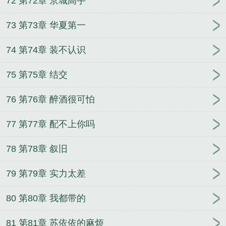
72 第72章 京城高手
73 第73章 华夏第一
74 第74章 装不认识
75 第75章 结交
76 第76章 醉酒很可怕
77 第77章 配不上你吗
78 第78章 叙旧
79 第79章 实力太差
80 第80章 我都带的
81 第81章 苏依依的麻烦