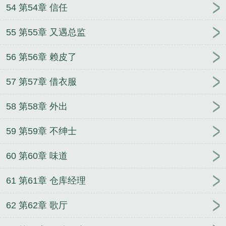
54 第54章 信任
55 第55章 又遇总监
56 第56章 赖皮了
57 第57章 借衣服
58 第58章 外出
59 第59章 不绅士
60 第60章 味道
61 第61章 仓库经理
62 第62章 歌厅