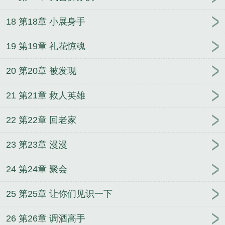
18 第18章 小展身手
19 第19章 礼花惊魂
20 第20章 被发现
21 第21章 救人英雄
22 第22章 回老家
23 第23章 漫漫
24 第24章 聚会
25 第25章 让你们见识一下
26 第26章 调酒高手