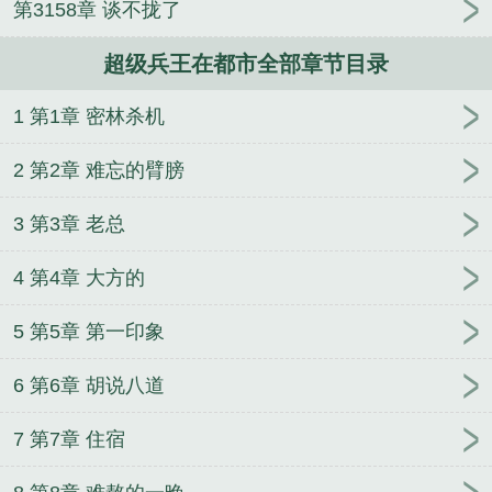
第3158章 谈不拢了
王在都市李-飞免费阅读
超级兵王在都市李一飞
超
级兵王在都市江城子
超级兵王在都市漫画无修版
超
超级兵王在都市全部章节目录
级兵王在都市漫画
超级兵王在都市漫画免费观看下
拉式
超级兵王在都市女主角有几个
超级兵王在都市
1 第1章 密林杀机
漫画在线
超级兵王在都市漫画在线观看
超级兵王在
都市一飞
超级兵王在都市莫凡
超级兵王在都市苏扬
2 第2章 难忘的臂膀
血狼王
3 第3章 老总
4 第4章 大方的
5 第5章 第一印象
6 第6章 胡说八道
7 第7章 住宿