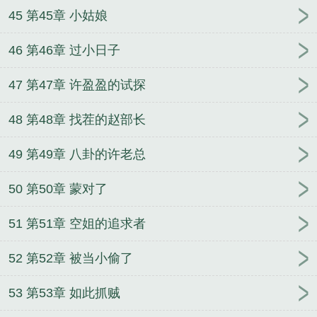
45 第45章 小姑娘
46 第46章 过小日子
47 第47章 许盈盈的试探
48 第48章 找茬的赵部长
49 第49章 八卦的许老总
50 第50章 蒙对了
51 第51章 空姐的追求者
52 第52章 被当小偷了
53 第53章 如此抓贼