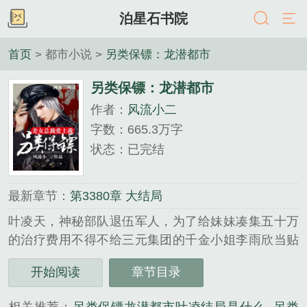
泊星石书院
首页
> 都市小说 >
另类保镖：龙潜都市
另类保镖：龙潜都市
作者：
风流小二
字数：665.3万字
状态：已完结
最新章节：
第3380章 大结局
叶凌天，神秘部队退伍军人，为了给妹妹凑集五十万
的治疗费用不得不给三元集团的千金小姐李雨欣当贴
身保镖。且看经历过太多生死的铮铮硬汉叶凌天如何
开始阅读
章节目录
在这个繁华都市里走出属于自己的一条不平凡的路
来。......