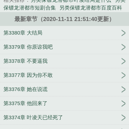
相关推荐：
另类保镖龙潜都市叶凌结局是什么
另类
《另类保镖：龙潜都市》是风流小二精心创作的都市
保镖龙潜都市短剧合集
另类保镖龙潜都市百度百科
小说类小说。
另类保镖龙潜都市超凡兵王叶凌天角色表
另类保镖
最新章节（2020-11-11 21:51:40更新）
龙潜都市叶凌天李雨欣续集
另类保镖龙潜都市演员
表
另类保镖龙潜都市跟桃运保镖剧情很像
另类保镖
第3380章 大结局
龙潜都市叶凌天女主
另类保镖龙潜都市
另类保镖龙
潜都市李雨欣作者是谁
另类保镖龙潜都市李燕死在
第3379章 你原谅我吧
第几章
另类保镖龙潜都市超凡兵陈俊良背叛
另类保
第3378章 不要逼我
镖龙潜都市谢云
另类保镖龙潜都市短剧
另类保镖龙
潜都市各人物结局
另类保镖龙潜都市叶凌天李雨欣
第3377章 因为你不敢
电视剧
另类保镖龙潜都市叶凌天李雨欣结局
另类保
镖龙潜都市叶凌天
另类保镖龙潜都市超凡兵王叶凌
第3376章 她在说谎
天
另类保镖龙潜都市结局怎么样的
另类保镖龙潜都
市叶凌天李雨欣
另类保镖龙潜都市叶凌天李雨欣多
第3375章 他回来了
少章在一起的贴吧
另类保镖龙潜都市许晓晴结局
另
类保镖龙潜都市免费阅读
另类保镖龙潜都市人物介
第3374章 叶凌天已经死了
绍
另类保镖龙潜都市 聚合中文网
另类保镖龙潜都