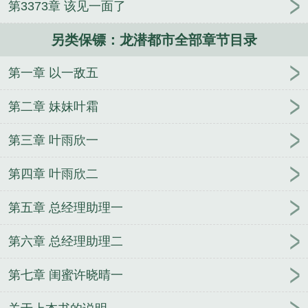
第3373章 该见一面了
市听书
另类保镖龙潜都市几个女主
另类保镖龙潜都
市百度
另类保镖龙潜都市叶凌天李雨欣演讲者
另类保镖：龙潜都市全部章节目录
第一章 以一敌五
第二章 妹妹叶霜
第三章 叶雨欣一
第四章 叶雨欣二
第五章 总经理助理一
第六章 总经理助理二
第七章 闺蜜许晓晴一