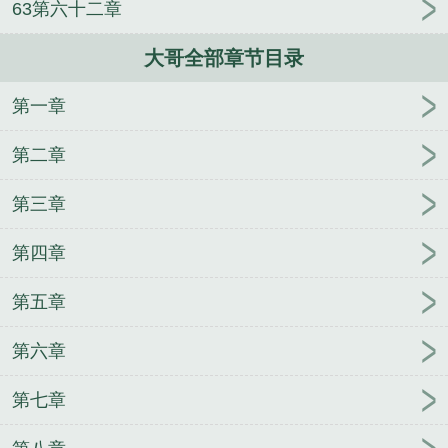
63第六十二章
哥大嫂
大哥priest主要讲了什么
大哥priest
大哥电
视剧全集免费观看剧情
二哥天上叫三哥最爱哭
大哥
大哥全部章节目录
是什么意思
大哥是什么生肖
大哥到处跑
大哥的女
人叫大嫂
大哥踏尘归全集
大哥救我爹爹救我免费阅
第一章
读
大哥给主播转账多少钱才构成犯法
大哥伦比亚
四哥把灯照
大哥电视剧
大哥歌词完整版
大哥视
第二章
频
大哥哥 钢炼
大哥最知道是什么歌
大哥别闹了免
费观看全集高清
大哥堵车卖炒粉
大哥带馒头进饭店
第三章
泡馍吃
大哥的硬糖消灭的糖果
大哥影院
大哥的女
第四章
人完整版原唱
大哥电视剧演员表
大哥大手机
大哥
大手机哪一年出的
第五章
第六章
第七章