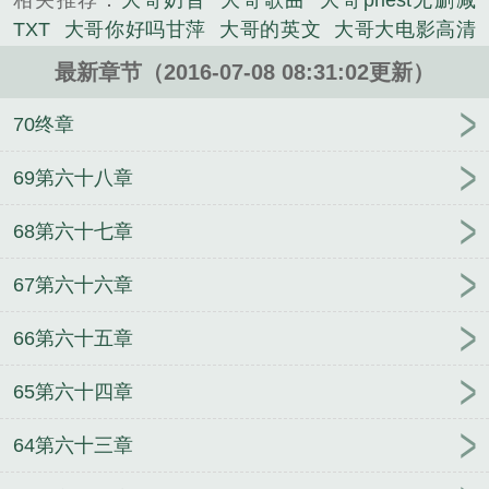
相关推荐：
大哥奶昔
大哥歌曲
大哥priest无删减
混出点头来，自以为看到了命运的曙光，谁知道小远
TXT
大哥你好吗甘萍
大哥的英文
大哥大电影高清
突然犯起了神经病。CP：经典款毒舌女王和屁颠屁颠
国语版
大哥的大哥叫什么名字脑筋急转弯
大哥伦比
的忠犬组合更新时间为每天中午11:00，如果有事我会
最新章节（2016-07-08 08:31:02更新）
亚共和国
大哥成
大哥大嫂过年好
大哥大电影免费
挂请假条或者挂在头天的作者有话说里，神马都没说
观看
大哥到处跑二哥天上叫谜底
大哥全文免费阅读
70终章
就木有更新，那揍是……存稿箱时间设定错了
无弹窗笔趣阁
大哥生日祝福语简短精辟
大哥踏尘归
【揍……拜谢萧璃妹纸的封面扫雷：女王前期很中
短剧全集
大哥救我爹爹救我全文免费阅读
大哥的女
69第六十八章
二，忠犬每月总有那么几天化为狂犬、有金手指七月
人原唱
大哥远
大哥不说二哥的意思
大哥大手机图
三日VIP，当日三更，长评送分，请转载的诸位尽快
68第六十七章
片
大哥就是我榜样 下一句
大哥到处跑二哥天上叫
撤文了，感谢支持正版专栏链接...
是什么生肖
大哥棒
大哥不说二哥
大哥你好吗原
《大哥》是priest精心创作的军史小说类小说。
67第六十六章
唱
大哥别杀我
大哥头像
大哥大价格
大哥云
大哥
好
大哥你好吗
大嫂哪里好
大哥云官网
大哥大哥
66第六十五章
你好吗歌曲原唱
大哥到处跑二哥天上叫三哥最爱哭
四哥把灯照是什么生肖
大哥离世留下5娃由婶婶照顾
65第六十四章
至今5年
大哥生日祝福语
大哥请假凑足1个月回家过
年
大哥救我爹爹救我
大哥大图片手机图片
大哥大
64第六十三章
续集
大哥的儿子怎么称呼他
大哥哥你是一个吗
大