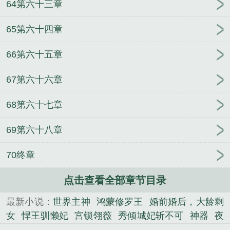
64第六十三章
65第六十四章
66第六十五章
67第六十六章
68第六十七章
69第六十八章
70终章
点击查看全部章节目录
最新小说：
世界主神
鸿蒙修罗王
婚前婚后，大龄剩
女
悍王驯懒妃
宫锁翎薇
秀倾城妃斩不可
神器
夜
夜强宠：恶魔，轻点爱
蚩尤重生
毒宠冷情娇妻
[综]