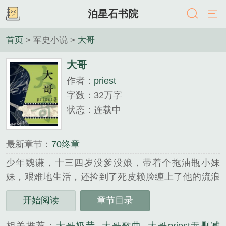
泊星石书院
首页
> 军史小说 >
大哥
大哥
作者：
priest
字数：32万字
状态：连载中
最新章节：
70终章
少年魏谦，十三四岁没爹没娘，带着个拖油瓶小妹
妹，艰难地生活，还捡到了死皮赖脸缠上了他的流浪
儿一个，起了个名叫小远。魏谦做梦都想出人头地，
开始阅读
章节目录
是个要钱不要命的钱串子，他的前半生都在铜皮铁骨
地逆流而行，以功成名就为第一要务，好不容易稍微