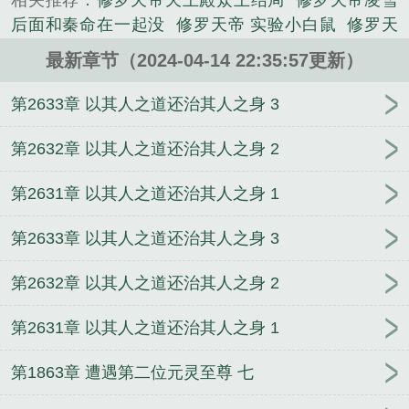
相关推荐：
修罗天帝天王殿众王结局
修罗天帝凌雪
海蛮皇等等一个个封号落在秦命身上，这个一身傲骨
后面和秦命在一起没
修罗天帝 实验小白鼠
修罗天
的少年踏天而行，带领一众挚友红颜，傲战八......
帝等级境界划分
修罗天帝秦命
修罗天帝小祖的真实
《修罗天帝》是实验小白鼠精心创作的玄幻小说类小
最新章节（2024-04-14 22:35:57更新）
身份
修罗天帝修罗殿那个女的叫什么
修罗天帝秦命
说。
父母真相
修罗天帝老爷子什么境界
修罗天帝妖儿
第2633章 以其人之道还治其人之身 3
修罗天帝月晴结局
修罗天帝秦岚的真实身份
修罗天
帝在线阅读
修罗天帝凌雪怎么样了
修罗天帝女主
第2632章 以其人之道还治其人之身 2
修罗天帝小祖身份
修罗天帝结局怎么样
修罗天帝多
第2631章 以其人之道还治其人之身 1
少字
修罗天帝妖儿咋死的
修罗天帝笔趣阁
修罗天
帝九狱王叛变
修罗天帝好看吗
修罗天帝葬花
修罗
第2633章 以其人之道还治其人之身 3
天帝全文免费阅读
修罗天帝免费阅读
修罗天帝葬花
和主角第几章结合的
修罗天帝百科
修罗天帝老爷子
第2632章 以其人之道还治其人之身 2
是谁
修罗天帝txt完整版
修罗天帝秦命几个老婆
修
罗天帝小祖什么时候回来
修罗天帝境界划分
修罗天
第2631章 以其人之道还治其人之身 1
帝凌雪结局
修罗天帝几个老婆
修罗天帝女主角有几
个
修罗天帝境界
修罗天帝妖儿在哪章死的
修罗天
第1863章 遭遇第二位元灵至尊 七
帝百度百科
修罗天帝TXT
修罗天帝秦命父母的真实