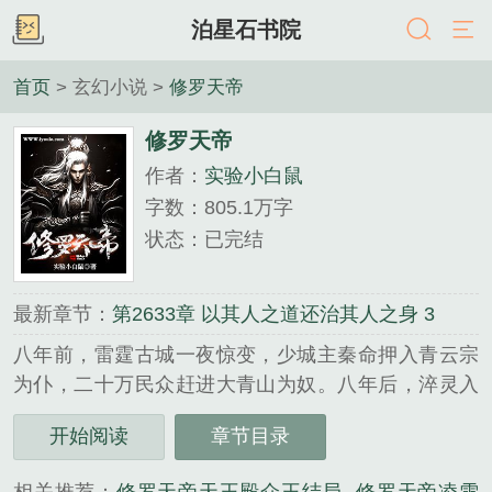
泊星石书院
首页
> 玄幻小说 >
修罗天帝
修罗天帝
作者：
实验小白鼠
字数：805.1万字
状态：已完结
最新章节：
第2633章 以其人之道还治其人之身 3
八年前，雷霆古城一夜惊变，少城主秦命押入青云宗
为仆，二十万民众赶进大青山为奴。八年后，淬灵入
武，修罗觉醒，不屈少年逆天崛起。给我一柄刀，可
开始阅读
章节目录
破苍穹，给我一柄剑，可指霄汉。金麟岂是池中物，
一遇风云便化龙。当修罗子、不死王、雷霆战尊、古