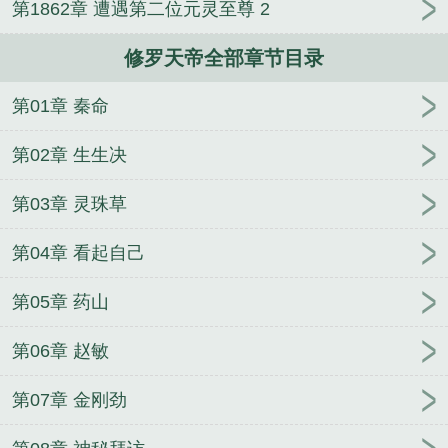
第1862章 遭遇第二位元灵至尊 2
身份
修罗天帝马大猛真实身份
修罗天帝三部曲是哪
三部
修罗天帝童言结局
修罗天帝秦岚
修罗天帝马
修罗天帝全部章节目录
大猛身份
修罗天帝白小纯
修罗天帝白炎妖凰老头的
结局
修罗天帝葬花巫主结局
修罗天帝结局
第01章 秦命
第02章 生生决
第03章 灵珠草
第04章 看起自己
第05章 药山
第06章 赵敏
第07章 金刚劲