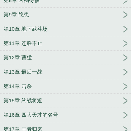
第8章 因祸得福
天剑神全本免费
凌天剑神全文阅读
凌天剑神最新章
节免费阅读一
凌天剑神境界划分
凌天剑神 竹林之
第9章 隐患
大贤
凌天剑神TXT电子书全本免费
第10章 地下武斗场
第11章 连胜不止
第12章 曹猛
第13章 最后一战
第14章 击杀
第15章 约战将近
第16章 四大天才的名号
第17章 王者归来