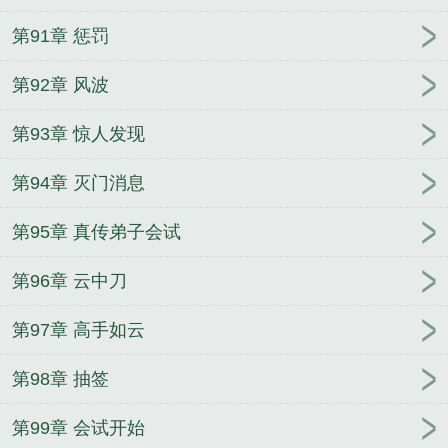
第91章 惩罚
第92章 风波
第93章 惊人发现
第94章 灭门消息
第95章 真传弟子会试
第96章 云中刀
第97章 高手如云
第98章 抽签
第99章 会试开始