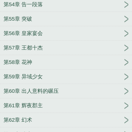
第54章 告一段落
第55章 突破
第56章 皇家宴会
第57章 王都十杰
第58章 花神
第59章 异域少女
第60章 出人意料的碾压
第61章 辉夜郡主
第62章 幻术