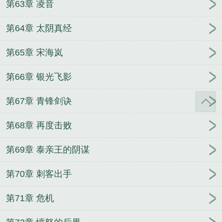
第63章 凌音
第64章 太阴真经
第65章 宋海岚
第66章 银光飞影
第67章 青锋剑诀
第68章 再度击败
第69章 泰亲王的阴谋
第70章 刺客出手
第71章 危机