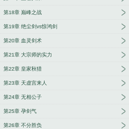
第18章 巅峰之战
第19章 绝尘剑vs惊鸿剑
第20章 血灵剑术
第21章 大宗师的实力
第22章 皇家秋猎
第23章 天虚宫来人
第24章 无相公子
第25章 孕剑气
第26章 不分胜负